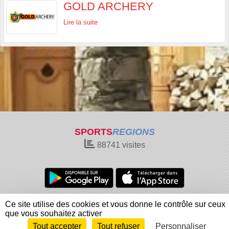
GOLD ARCHERY
Lire la suite
SPORTS
REGIONS
88741
visites
Charte cookies
Gestion des cookies
Ce site utilise des cookies et vous donne le contrôle sur ceux
Informations légales
Signaler un contenu inapproprié
que vous souhaitez activer
Tout accepter
Tout refuser
Personnaliser
Envie de participer ?
Connexion