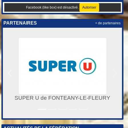
Facebook (like box) est désactivé.
Autoriser
PARTENAIRES
+ de partenaires
Précedent
Suivan
ACTILIA MULTIMEDIA